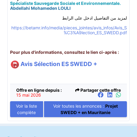
Spécialiste Sauvegarde Sociale et Environnementale.
Abdellahi Mohameden LOULI
لمزيد من التفاصيل ادخل على الرابط
https://betamr.info/media/pieces_jointes/avis_infos/Avis_S
%C3%A9lection_ES_SWEDD.pdf
Pour plus d'informations, consultez le lien ci-après :
Avis Sélection ES SWEDD +
Offre en ligne depuis :
Partager cette offre
15 mai 2026
Voir la liste
Voir toutes les annonces :
Projet
complète
SWEDD + en Mauritanie