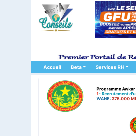
Accueil
Beta
Services RH
Programme Awkar –
1
- Recrutement d'u
WANE
:
375.000 M