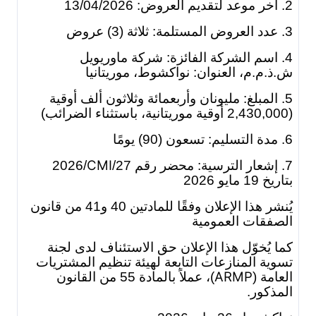
2. آخر موعد لتقديم العروض: 13/04/2026
3. عدد العروض المستلمة: ثلاثة (3) عروض
4. اسم الشركة الفائزة: شركة ماوريويل
ش.ذ.م.م، العنوان: نواكشوط، موريتانيا
5. المبلغ: مليونان وأربعمائة وثلاثون ألف أوقية
(2,430,000 أوقية موريتانية، باستثناء الضرائب)
6. مدة التسليم: تسعون (90) يومًا
CMI
/2026
7. إشعار الترسية: محضر رقم 27/
بتاريخ 19 مايو 2026
يُنشر هذا الإعلان وفقًا للمادتين 40 و41 من قانون
الصفقات العمومية
كما يُخوّل هذا الإعلان حق الاستئناف لدى لجنة
تسوية المنازعات التابعة لهيئة تنظيم المشتريات
ARMP
العامة (
)، عملاً بالمادة 55 من القانون
المذكور.