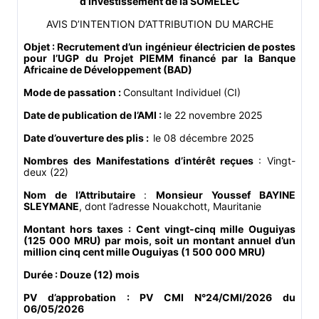
d’Investissement de la SOMELEC
AVIS D’INTENTION D’ATTRIBUTION DU MARCHE
Objet : Recrutement d’un ingénieur électricien de postes
pour l’UGP du Projet PIEMM financé par la Banque
Africaine de Développement (BAD)
Mode de passation :
Consultant Individuel (CI)
Date de publication de l’AMI :
le 22 novembre 2025
Date d’ouverture des plis :
le 08 décembre 2025
Nombres des Manifestations d’intérêt reçues
: Vingt-
deux (22)
Nom de l’Attributaire
:
Monsieur Youssef BAYINE
SLEYMANE
, dont l’adresse Nouakchott, Mauritanie
Montant hors taxes : Cent vingt-cinq mille Ouguiyas
(125 000 MRU) par mois, soit un montant annuel d’un
million cinq cent mille Ouguiyas (1 500 000 MRU)
Durée : Douze (12) mois
PV d’approbation : PV CMI N°24/CMI/2026 du
06/05/2026